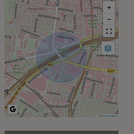
+
−
Tiles ©
basemap.at