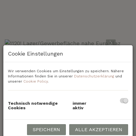
Cookie Einstellungen
Beschreibung
Wir verwenden Cookies um Einstellungen zu speichern. Nähere
Informationen finden Sie in unserer
Datenschutzerklärung
und
1120! Lager/Gewerbefläche nahe EURO
unserer
Cookie Policy
.
PLAZA und Wien Meidling!
Zur Vermietung gelangt eine
Technisch notwendige
immer
Lager/Gewerbefläche in der Oswaldgasse
Cookies
aktiv
in 1120 Wien.
Das Objekt verfügt über
ca. 291,26 m²
SPEICHERN
ALLE AKZEPTIEREN
Nutzfläche
. Die Räumlichkeiten haben 4