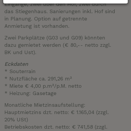
Eingänge, zwei über den Hof, zwei durch
das Stiegenhaus. Sanierungen inkl. Hof sind
in Planung. Option auf getrennte
Anmietung ist vorhanden.
Zwei Parkplätze (G03 und G09) könnten
dazu gemietet werden (€ 80,-- netto zzgl.
BK und Ust).
Eckdaten
* Souterrain
* Nutzfläche ca. 291,26 m²
* Miete € 4,00 p.m²/p.M. netto
* Heizung: Gasetage
Monatliche Mietzinsaufstellung:
Hauptmietzins dzt. netto: € 1.165,04 (zzgl.
20% USt)
Betriebskosten dzt. netto: € 741,58 (zzgl.