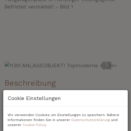
Beschreibung
Cookie Einstellungen
1130! ANLAGEOBJEKT! Topmoderne 4-
Zimmer Wohnung mit GARTEN und inkl.
Tiefgaragenplatz in Hietzinger
Wir verwenden Cookies um Einstellungen zu speichern. Nähere
Villengegend! Befristet vermietet!
Informationen finden Sie in unserer
Datenschutzerklärung
und
unserer
Cookie Policy
.