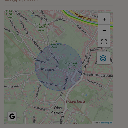
+
−
Tiles ©
basemap.at