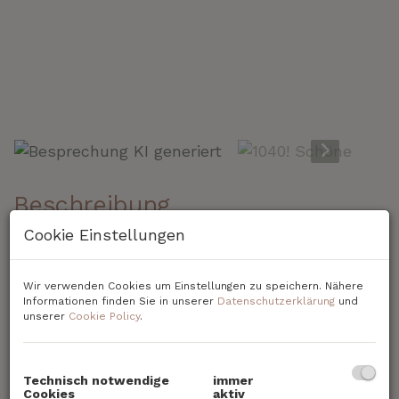
Besprechung KI generiert
Beschreibung
Cookie Einstellungen
1040! Schönes Altbaubüro nahe Karlsplatz
– Ihre neue Geschäftsadresse in Wien-
Wir verwenden Cookies um Einstellungen zu speichern. Nähere
Wieden!
Informationen finden Sie in unserer
Datenschutzerklärung
und
unserer
Cookie Policy
.
In einem repräsentativen
Jahrhundertwendehaus (BJ 1907), mit
äußerst schönem Entree und perfekter
Technisch notwendige
immer
Cookies
aktiv