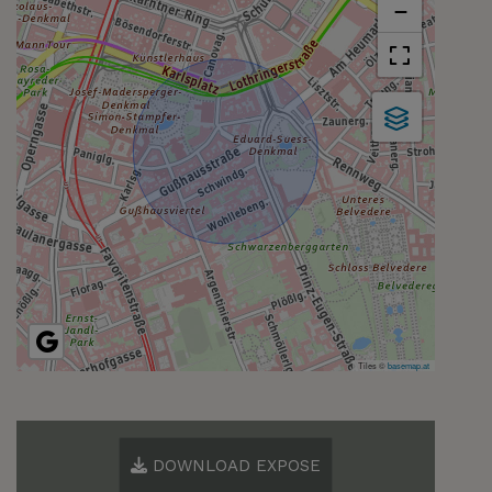
−
Tiles ©
basemap.at
DOWNLOAD EXPOSE