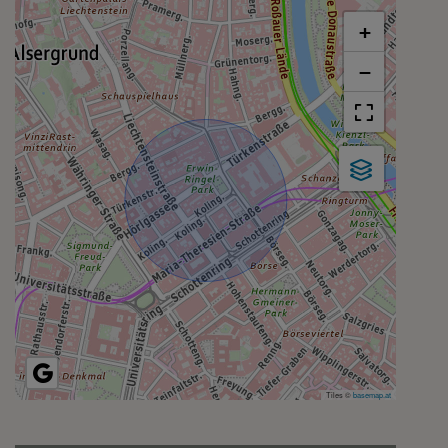
+
−
Tiles ©
basemap.at