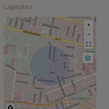
Lageplan
+
−