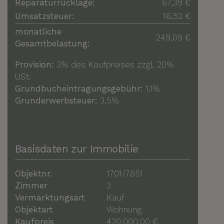
Reparaturrücklage:
67,39 €
Umsatzsteuer:
16,52 €
monatliche
249,09 €
Gesamtbelastung:
Provision:
3% des Kaufpreises zzgl. 20%
USt.
Grundbucheintragungsgebühr:
1,1%
Grunderwerbsteuer:
3,5%
Basisdaten zur Immobilie
Objektnr.
1701/7851
Zimmer
3
Vermarktungsart
Kauf
Objektart
Wohnung
Kaufpreis
420.000,00 €