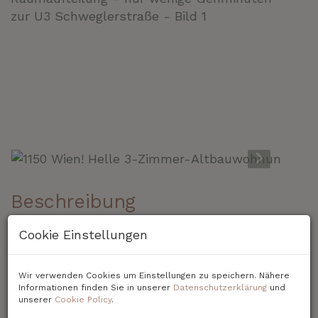
Beschreibung
Cookie Einstellungen
1150 Wien! Helle 3-Zimmer-Altbauwohnung
mit perfekter Raumaufteilung – nur wenige
Gehminuten zur U3 Schweglerstraße
Wir verwenden Cookies um Einstellungen zu speichern. Nähere
Informationen finden Sie in unserer
Datenschutzerklärung
und
unserer
Cookie Policy
.
Im beliebten Nibelungenviertel, in